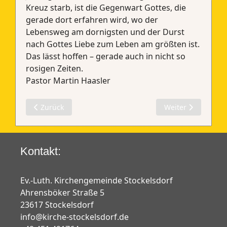
Kreuz starb, ist die Gegenwart Gottes, die
gerade dort erfahren wird, wo der
Lebensweg am dornigsten und der Durst
nach Gottes Liebe zum Leben am größten ist.
Das lässt hoffen – gerade auch in nicht so
rosigen Zeiten.
Pastor Martin Haasler
Vorheriger Beitrag: Andacht #233
Nächster Beitrag:
Zurück
Weiter
Kontakt:
Ev.-Luth. Kirchengemeinde Stockelsdorf
Ahrensböker Straße 5
23617 Stockelsdorf
info@kirche-stockelsdorf.de